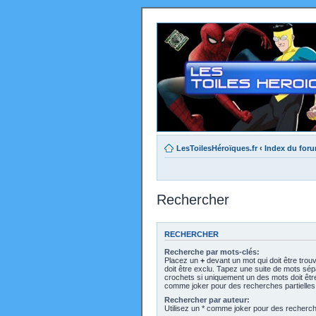
LesToilesHéroïques.fr
‹
Index du for
Rechercher
RECHERCHER
Recherche par mots-clés:
Placez un
+
devant un mot qui doit être trou
doit être exclu. Tapez une suite de mots sé
crochets si uniquement un des mots doit être 
comme joker pour des recherches partielles
Rechercher par auteur:
Utilisez un * comme joker pour des recherche