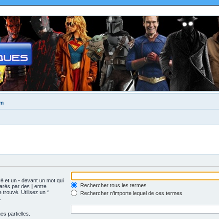
um
vé et un
-
devant un mot qui
Rechercher tous les termes
parés par des
|
entre
trouvé. Utilisez un *
Rechercher n’importe lequel de ces termes
.
s partielles.