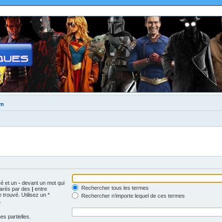
um
vé et un
-
devant un mot qui
Rechercher tous les termes
parés par des
|
entre
trouvé. Utilisez un *
Rechercher n’importe lequel de ces termes
.
s partielles.