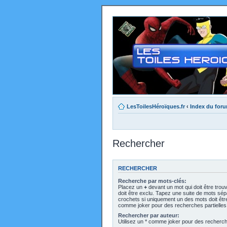
LesToilesHéroïques.fr
‹
Index du for
Rechercher
RECHERCHER
Recherche par mots-clés:
Placez un
+
devant un mot qui doit être trou
doit être exclu. Tapez une suite de mots sé
crochets si uniquement un des mots doit être 
comme joker pour des recherches partielles
Rechercher par auteur:
Utilisez un * comme joker pour des recherche