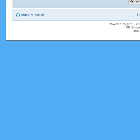
L
Index du forum
Powered by
phpBB
©
SE Squar
Tradu