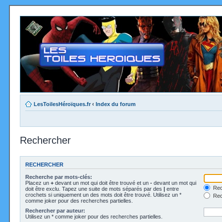
LesToilesHéroïques.fr
‹
Index du forum
Rechercher
RECHERCHER
Recherche par mots-clés:
Placez un
+
devant un mot qui doit être trouvé et un
-
devant un mot qui
Rec
doit être exclu. Tapez une suite de mots séparés par des
|
entre
crochets si uniquement un des mots doit être trouvé. Utilisez un *
Rech
comme joker pour des recherches partielles.
Rechercher par auteur:
Utilisez un * comme joker pour des recherches partielles.