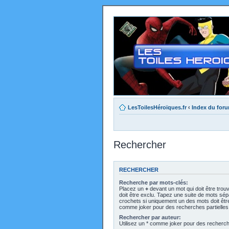
LesToilesHéroïques.fr
‹
Index du for
Rechercher
RECHERCHER
Recherche par mots-clés:
Placez un
+
devant un mot qui doit être trou
doit être exclu. Tapez une suite de mots sé
crochets si uniquement un des mots doit être 
comme joker pour des recherches partielles
Rechercher par auteur:
Utilisez un * comme joker pour des recherche