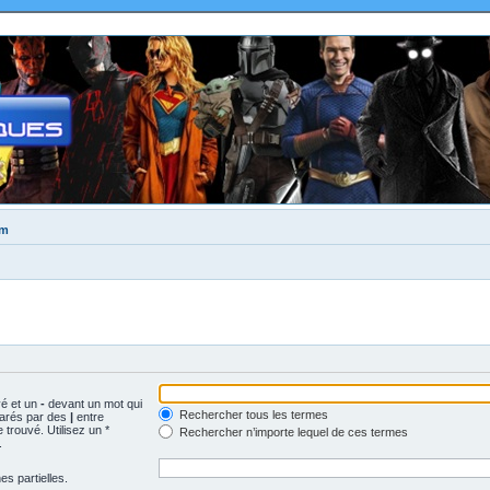
um
vé et un
-
devant un mot qui
Rechercher tous les termes
parés par des
|
entre
trouvé. Utilisez un *
Rechercher n’importe lequel de ces termes
.
s partielles.