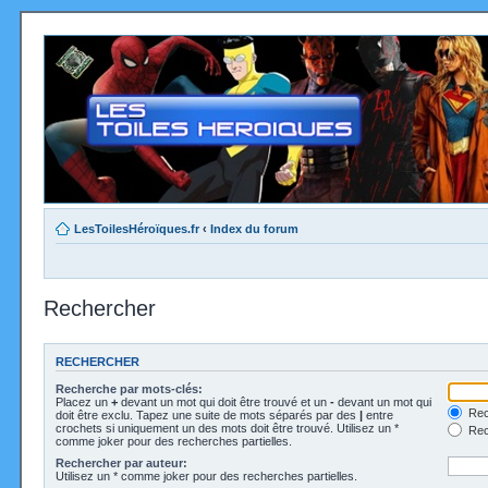
LesToilesHéroïques.fr
‹
Index du forum
Rechercher
RECHERCHER
Recherche par mots-clés:
Placez un
+
devant un mot qui doit être trouvé et un
-
devant un mot qui
Rec
doit être exclu. Tapez une suite de mots séparés par des
|
entre
crochets si uniquement un des mots doit être trouvé. Utilisez un *
Rech
comme joker pour des recherches partielles.
Rechercher par auteur:
Utilisez un * comme joker pour des recherches partielles.