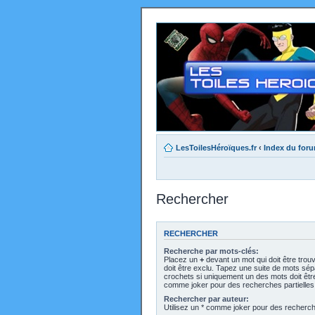
LesToilesHéroïques.fr
‹
Index du for
Rechercher
RECHERCHER
Recherche par mots-clés:
Placez un
+
devant un mot qui doit être trou
doit être exclu. Tapez une suite de mots sé
crochets si uniquement un des mots doit être 
comme joker pour des recherches partielles
Rechercher par auteur:
Utilisez un * comme joker pour des recherche