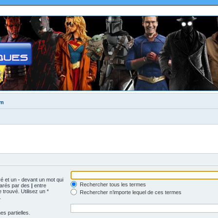
um
vé et un
-
devant un mot qui
Rechercher tous les termes
parés par des
|
entre
trouvé. Utilisez un *
Rechercher n’importe lequel de ces termes
.
s partielles.