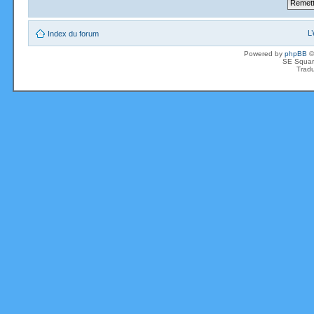
L
Index du forum
Powered by
phpBB
©
SE Squar
Tradu