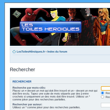
LesToilesHéroïques.fr
‹
Index du forum
Rechercher
RECHERCHER
Recherche par mots-clés:
Placez un
+
devant un mot qui doit être trouvé et un
-
devant un mot qui
Rec
doit être exclu. Tapez une suite de mots séparés par des
|
entre
crochets si uniquement un des mots doit être trouvé. Utilisez un *
Rech
comme joker pour des recherches partielles.
Rechercher par auteur:
Utilisez un * comme joker pour des recherches partielles.