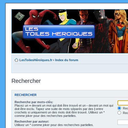
LesToilesHéroïques.fr
‹
Index du forum
Rechercher
RECHERCHER
Recherche par mots-clés:
Placez un
+
devant un mot qui doit être trouvé et un
-
devant un mot qui
Rec
doit être exclu. Tapez une suite de mots séparés par des
|
entre
crochets si uniquement un des mots doit être trouvé. Utilisez un *
Rech
comme joker pour des recherches partielles.
Rechercher par auteur:
Utilisez un * comme joker pour des recherches partielles.