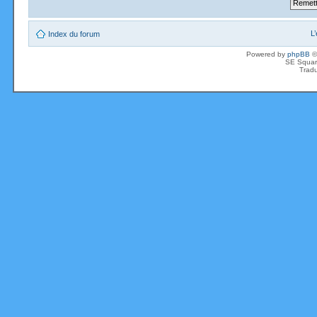
L
Index du forum
Powered by
phpBB
©
SE Squar
Tradu