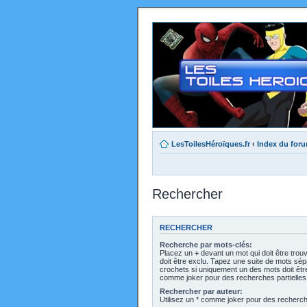
LesToilesHéroïques.fr
‹
Index du for
Rechercher
RECHERCHER
Recherche par mots-clés:
Placez un
+
devant un mot qui doit être trou
doit être exclu. Tapez une suite de mots sé
crochets si uniquement un des mots doit être 
comme joker pour des recherches partielles
Rechercher par auteur:
Utilisez un * comme joker pour des recherche