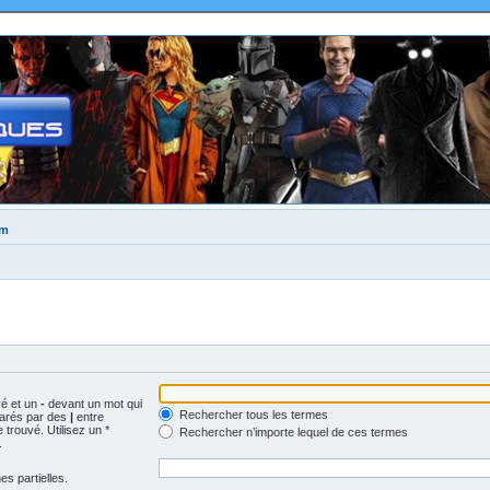
um
vé et un
-
devant un mot qui
Rechercher tous les termes
parés par des
|
entre
trouvé. Utilisez un *
Rechercher n’importe lequel de ces termes
.
s partielles.