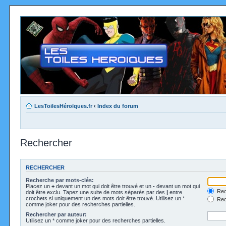
LesToilesHéroïques.fr
‹
Index du forum
Rechercher
RECHERCHER
Recherche par mots-clés:
Placez un
+
devant un mot qui doit être trouvé et un
-
devant un mot qui
Rec
doit être exclu. Tapez une suite de mots séparés par des
|
entre
crochets si uniquement un des mots doit être trouvé. Utilisez un *
Rech
comme joker pour des recherches partielles.
Rechercher par auteur:
Utilisez un * comme joker pour des recherches partielles.