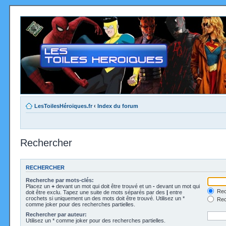
LesToilesHéroïques.fr
‹
Index du forum
Rechercher
RECHERCHER
Recherche par mots-clés:
Placez un
+
devant un mot qui doit être trouvé et un
-
devant un mot qui
Rec
doit être exclu. Tapez une suite de mots séparés par des
|
entre
crochets si uniquement un des mots doit être trouvé. Utilisez un *
Rech
comme joker pour des recherches partielles.
Rechercher par auteur:
Utilisez un * comme joker pour des recherches partielles.