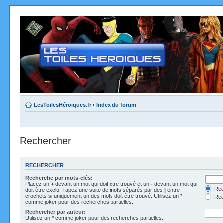
LesToilesHéroïques.fr
‹
Index du forum
Rechercher
RECHERCHER
Recherche par mots-clés:
Placez un
+
devant un mot qui doit être trouvé et un
-
devant un mot qui
Rec
doit être exclu. Tapez une suite de mots séparés par des
|
entre
crochets si uniquement un des mots doit être trouvé. Utilisez un *
Rech
comme joker pour des recherches partielles.
Rechercher par auteur:
Utilisez un * comme joker pour des recherches partielles.