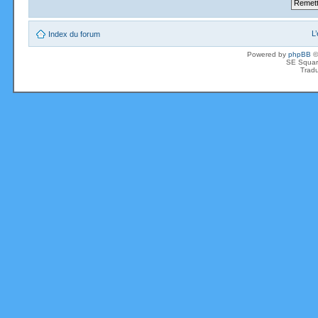
L
Index du forum
Powered by
phpBB
©
SE Squar
Tradu