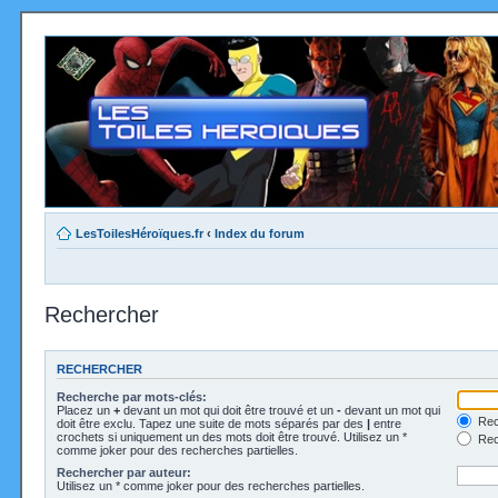
LesToilesHéroïques.fr
‹
Index du forum
Rechercher
RECHERCHER
Recherche par mots-clés:
Placez un
+
devant un mot qui doit être trouvé et un
-
devant un mot qui
Rec
doit être exclu. Tapez une suite de mots séparés par des
|
entre
crochets si uniquement un des mots doit être trouvé. Utilisez un *
Rech
comme joker pour des recherches partielles.
Rechercher par auteur:
Utilisez un * comme joker pour des recherches partielles.