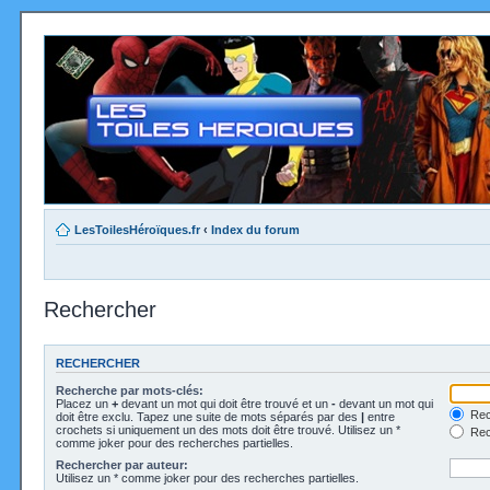
LesToilesHéroïques.fr
‹
Index du forum
Rechercher
RECHERCHER
Recherche par mots-clés:
Placez un
+
devant un mot qui doit être trouvé et un
-
devant un mot qui
Rec
doit être exclu. Tapez une suite de mots séparés par des
|
entre
crochets si uniquement un des mots doit être trouvé. Utilisez un *
Rech
comme joker pour des recherches partielles.
Rechercher par auteur:
Utilisez un * comme joker pour des recherches partielles.