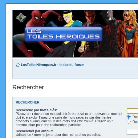
LesToilesHéroïques.fr
‹
Index du forum
Rechercher
RECHERCHER
Recherche par mots-clés:
Placez un
+
devant un mot qui doit être trouvé et un
-
devant un mot qui
Rec
doit être exclu. Tapez une suite de mots séparés par des
|
entre
crochets si uniquement un des mots doit être trouvé. Utilisez un *
Rech
comme joker pour des recherches partielles.
Rechercher par auteur:
Utilisez un * comme joker pour des recherches partielles.