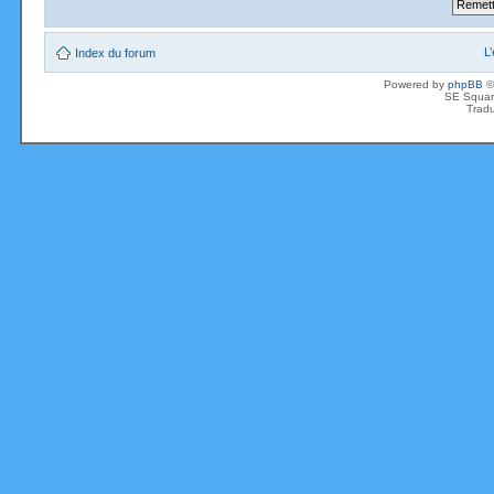
L
Index du forum
Powered by
phpBB
©
SE Squar
Tradu