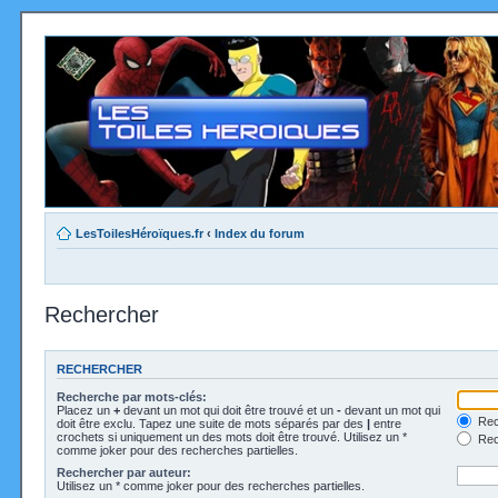
LesToilesHéroïques.fr
‹
Index du forum
Rechercher
RECHERCHER
Recherche par mots-clés:
Placez un
+
devant un mot qui doit être trouvé et un
-
devant un mot qui
Rec
doit être exclu. Tapez une suite de mots séparés par des
|
entre
crochets si uniquement un des mots doit être trouvé. Utilisez un *
Rech
comme joker pour des recherches partielles.
Rechercher par auteur:
Utilisez un * comme joker pour des recherches partielles.