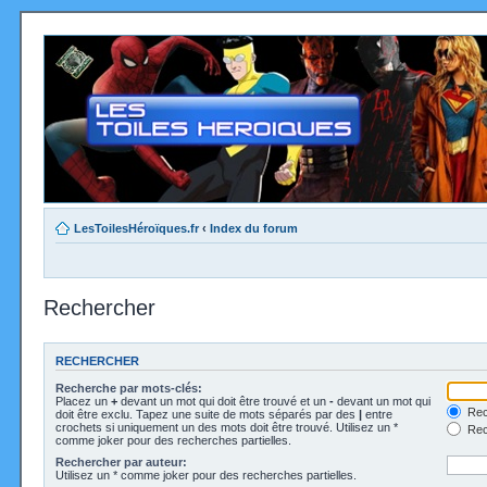
LesToilesHéroïques.fr
‹
Index du forum
Rechercher
RECHERCHER
Recherche par mots-clés:
Placez un
+
devant un mot qui doit être trouvé et un
-
devant un mot qui
Rec
doit être exclu. Tapez une suite de mots séparés par des
|
entre
crochets si uniquement un des mots doit être trouvé. Utilisez un *
Rech
comme joker pour des recherches partielles.
Rechercher par auteur:
Utilisez un * comme joker pour des recherches partielles.