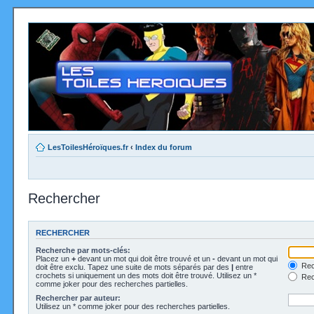
LesToilesHéroïques.fr
‹
Index du forum
Rechercher
RECHERCHER
Recherche par mots-clés:
Placez un
+
devant un mot qui doit être trouvé et un
-
devant un mot qui
Rec
doit être exclu. Tapez une suite de mots séparés par des
|
entre
crochets si uniquement un des mots doit être trouvé. Utilisez un *
Rech
comme joker pour des recherches partielles.
Rechercher par auteur:
Utilisez un * comme joker pour des recherches partielles.