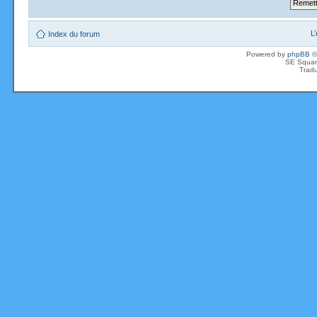
L
Index du forum
Powered by
phpBB
©
SE Squar
Tradu