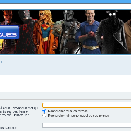
um
vé et un
-
devant un mot qui
Rechercher tous les termes
parés par des
|
entre
trouvé. Utilisez un *
Rechercher n’importe lequel de ces termes
.
s partielles.