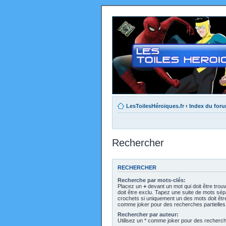
LesToilesHéroïques.fr
‹
Index du for
Rechercher
RECHERCHER
Recherche par mots-clés:
Placez un
+
devant un mot qui doit être trou
doit être exclu. Tapez une suite de mots sé
crochets si uniquement un des mots doit être 
comme joker pour des recherches partielles
Rechercher par auteur:
Utilisez un * comme joker pour des recherche