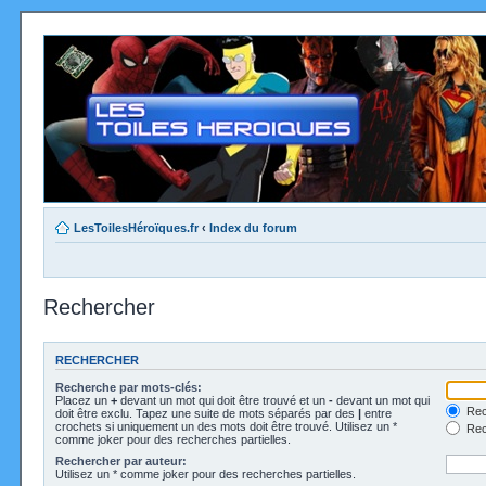
LesToilesHéroïques.fr
‹
Index du forum
Rechercher
RECHERCHER
Recherche par mots-clés:
Placez un
+
devant un mot qui doit être trouvé et un
-
devant un mot qui
Rec
doit être exclu. Tapez une suite de mots séparés par des
|
entre
crochets si uniquement un des mots doit être trouvé. Utilisez un *
Rech
comme joker pour des recherches partielles.
Rechercher par auteur:
Utilisez un * comme joker pour des recherches partielles.