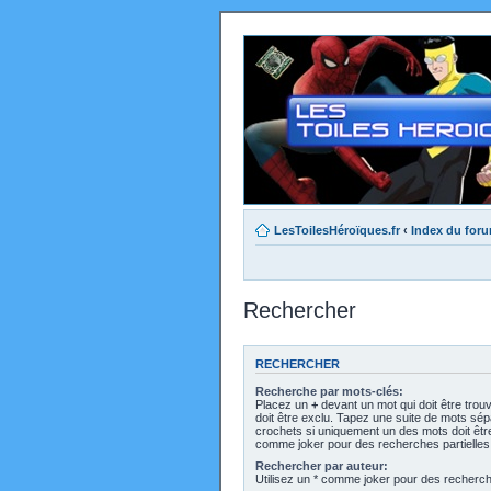
LesToilesHéroïques.fr
‹
Index du for
Rechercher
RECHERCHER
Recherche par mots-clés:
Placez un
+
devant un mot qui doit être trou
doit être exclu. Tapez une suite de mots sé
crochets si uniquement un des mots doit être 
comme joker pour des recherches partielles
Rechercher par auteur:
Utilisez un * comme joker pour des recherche