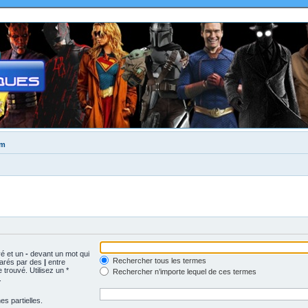
um
vé et un
-
devant un mot qui
Rechercher tous les termes
parés par des
|
entre
trouvé. Utilisez un *
Rechercher n’importe lequel de ces termes
.
s partielles.