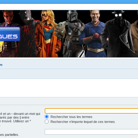
um
vé et un
-
devant un mot qui
Rechercher tous les termes
parés par des
|
entre
trouvé. Utilisez un *
Rechercher n’importe lequel de ces termes
.
s partielles.