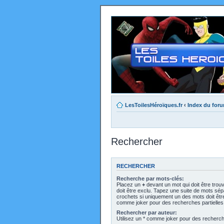
LesToilesHéroïques.fr
‹
Index du for
Rechercher
RECHERCHER
Recherche par mots-clés:
Placez un
+
devant un mot qui doit être trou
doit être exclu. Tapez une suite de mots sé
crochets si uniquement un des mots doit être 
comme joker pour des recherches partielles
Rechercher par auteur:
Utilisez un * comme joker pour des recherche