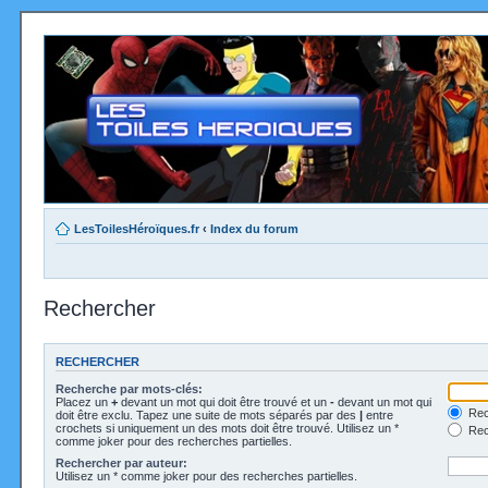
LesToilesHéroïques.fr
‹
Index du forum
Rechercher
RECHERCHER
Recherche par mots-clés:
Placez un
+
devant un mot qui doit être trouvé et un
-
devant un mot qui
Rec
doit être exclu. Tapez une suite de mots séparés par des
|
entre
crochets si uniquement un des mots doit être trouvé. Utilisez un *
Rech
comme joker pour des recherches partielles.
Rechercher par auteur:
Utilisez un * comme joker pour des recherches partielles.