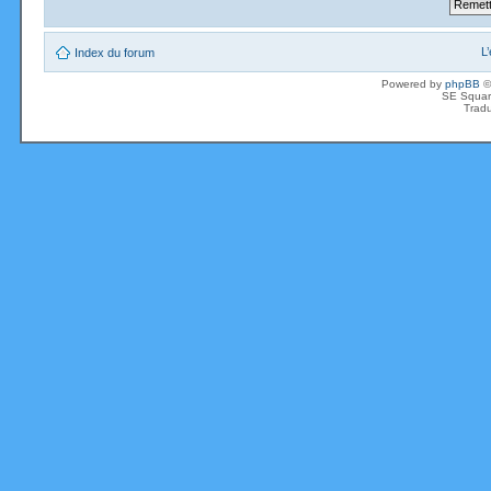
L
Index du forum
Powered by
phpBB
©
SE Squar
Tradu