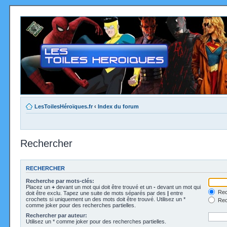
LesToilesHéroïques.fr
‹
Index du forum
Rechercher
RECHERCHER
Recherche par mots-clés:
Placez un
+
devant un mot qui doit être trouvé et un
-
devant un mot qui
Rec
doit être exclu. Tapez une suite de mots séparés par des
|
entre
crochets si uniquement un des mots doit être trouvé. Utilisez un *
Rech
comme joker pour des recherches partielles.
Rechercher par auteur:
Utilisez un * comme joker pour des recherches partielles.