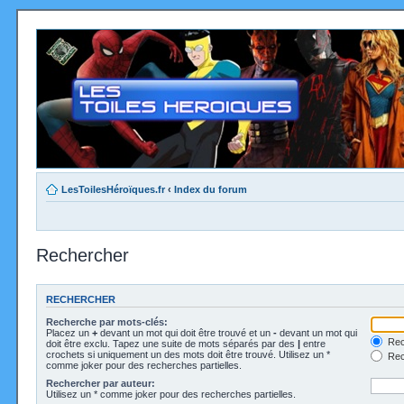
LesToilesHéroïques.fr
‹
Index du forum
Rechercher
RECHERCHER
Recherche par mots-clés:
Placez un
+
devant un mot qui doit être trouvé et un
-
devant un mot qui
Rec
doit être exclu. Tapez une suite de mots séparés par des
|
entre
crochets si uniquement un des mots doit être trouvé. Utilisez un *
Rech
comme joker pour des recherches partielles.
Rechercher par auteur:
Utilisez un * comme joker pour des recherches partielles.