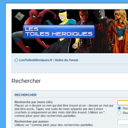
LesToilesHéroïques.fr
‹
Index du forum
Rechercher
RECHERCHER
Recherche par mots-clés:
Placez un
+
devant un mot qui doit être trouvé et un
-
devant un mot qui
Rec
doit être exclu. Tapez une suite de mots séparés par des
|
entre
crochets si uniquement un des mots doit être trouvé. Utilisez un *
Rech
comme joker pour des recherches partielles.
Rechercher par auteur:
Utilisez un * comme joker pour des recherches partielles.