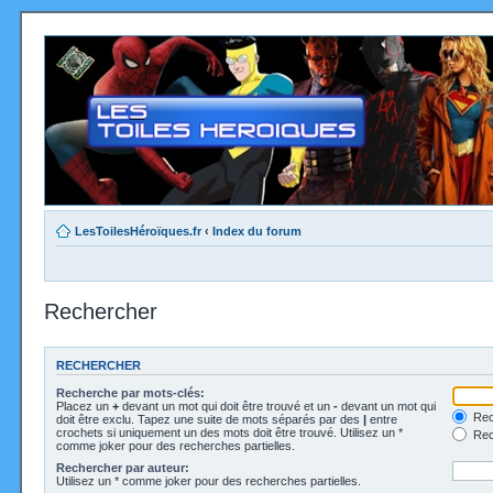
LesToilesHéroïques.fr
‹
Index du forum
Rechercher
RECHERCHER
Recherche par mots-clés:
Placez un
+
devant un mot qui doit être trouvé et un
-
devant un mot qui
Rec
doit être exclu. Tapez une suite de mots séparés par des
|
entre
crochets si uniquement un des mots doit être trouvé. Utilisez un *
Rech
comme joker pour des recherches partielles.
Rechercher par auteur:
Utilisez un * comme joker pour des recherches partielles.