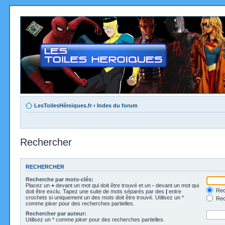
LesToilesHéroïques.fr
‹
Index du forum
Rechercher
RECHERCHER
Recherche par mots-clés:
Placez un
+
devant un mot qui doit être trouvé et un
-
devant un mot qui
Rec
doit être exclu. Tapez une suite de mots séparés par des
|
entre
crochets si uniquement un des mots doit être trouvé. Utilisez un *
Rech
comme joker pour des recherches partielles.
Rechercher par auteur:
Utilisez un * comme joker pour des recherches partielles.