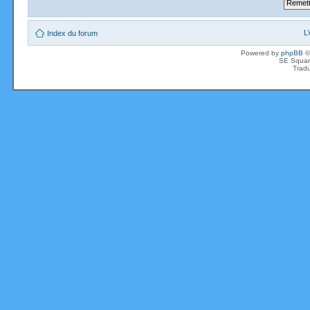
L
Index du forum
Powered by
phpBB
©
SE Squar
Tradu