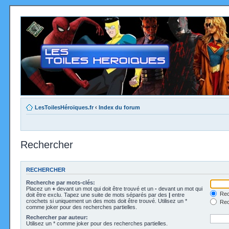
LesToilesHéroïques.fr
‹
Index du forum
Rechercher
RECHERCHER
Recherche par mots-clés:
Placez un
+
devant un mot qui doit être trouvé et un
-
devant un mot qui
Rec
doit être exclu. Tapez une suite de mots séparés par des
|
entre
crochets si uniquement un des mots doit être trouvé. Utilisez un *
Rech
comme joker pour des recherches partielles.
Rechercher par auteur:
Utilisez un * comme joker pour des recherches partielles.