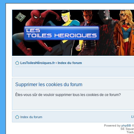
LesToilesHéroïques.fr
‹
Index du forum
Supprimer les cookies du forum
Êtes-vous sûr de vouloir supprimer tous les cookies de ce forum?
L
Index du forum
Powered by
phpBB
©
SE Squar
Tradu