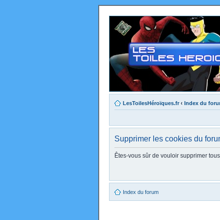
LesToilesHéroïques.fr
‹
Index du for
Supprimer les cookies du for
Êtes-vous sûr de vouloir supprimer tou
Index du forum