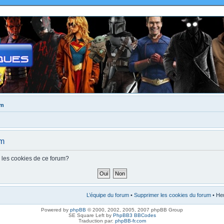
um
um
s les cookies de ce forum?
L’équipe du forum
•
Supprimer les cookies du forum
• Heu
Powered by
phpBB
© 2000, 2002, 2005, 2007 phpBB Group
SE Square Left by
PhpBB3 BBCodes
Traduction par:
phpBB-fr.com