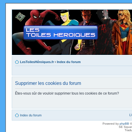
LesToilesHéroïques.fr
‹
Index du forum
Supprimer les cookies du forum
Êtes-vous sûr de vouloir supprimer tous les cookies de ce forum?
L
Index du forum
Powered by
phpBB
©
SE Squar
Tradu