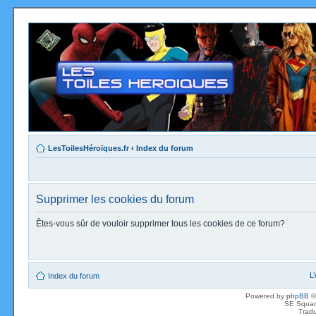
LesToilesHéroïques.fr
‹
Index du forum
Supprimer les cookies du forum
Êtes-vous sûr de vouloir supprimer tous les cookies de ce forum?
L
Index du forum
Powered by
phpBB
©
SE Squar
Tradu