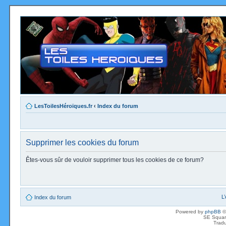
LesToilesHéroïques.fr
‹
Index du forum
Supprimer les cookies du forum
Êtes-vous sûr de vouloir supprimer tous les cookies de ce forum?
L
Index du forum
Powered by
phpBB
©
SE Squar
Tradu