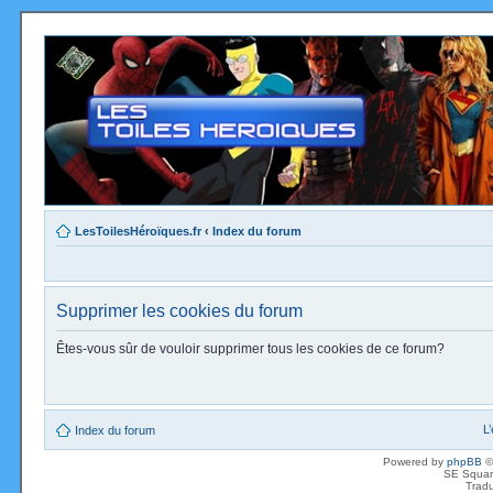
LesToilesHéroïques.fr
‹
Index du forum
Supprimer les cookies du forum
Êtes-vous sûr de vouloir supprimer tous les cookies de ce forum?
L
Index du forum
Powered by
phpBB
©
SE Squar
Tradu