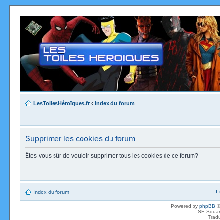
LesToilesHéroïques.fr
‹
Index du forum
Supprimer les cookies du forum
Êtes-vous sûr de vouloir supprimer tous les cookies de ce forum?
L
Index du forum
Powered by
phpBB
©
SE Squar
Tradu