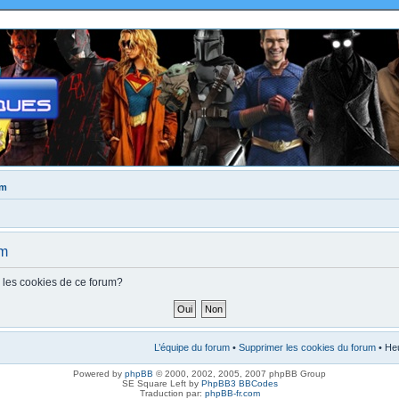
um
um
s les cookies de ce forum?
L’équipe du forum
•
Supprimer les cookies du forum
• Heu
Powered by
phpBB
© 2000, 2002, 2005, 2007 phpBB Group
SE Square Left by
PhpBB3 BBCodes
Traduction par:
phpBB-fr.com