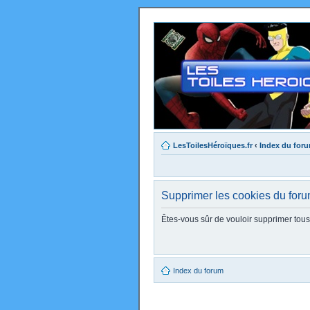
LesToilesHéroïques.fr
‹
Index du for
Supprimer les cookies du for
Êtes-vous sûr de vouloir supprimer tou
Index du forum