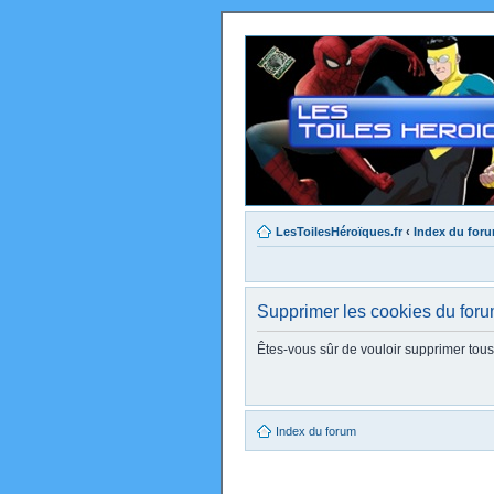
LesToilesHéroïques.fr
‹
Index du for
Supprimer les cookies du for
Êtes-vous sûr de vouloir supprimer tou
Index du forum