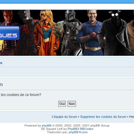
um
um
s les cookies de ce forum?
L’équipe du forum
•
Supprimer les cookies du forum
• Heu
Powered by
phpBB
© 2000, 2002, 2005, 2007 phpBB Group
SE Square Left by
PhpBB3 BBCodes
Traduction par:
phpBB-fr.com