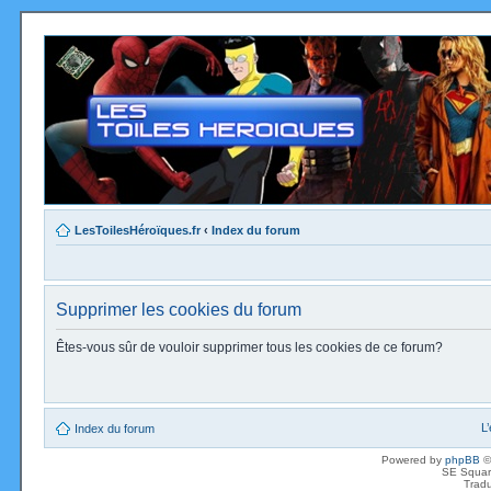
LesToilesHéroïques.fr
‹
Index du forum
Supprimer les cookies du forum
Êtes-vous sûr de vouloir supprimer tous les cookies de ce forum?
L
Index du forum
Powered by
phpBB
©
SE Squar
Tradu