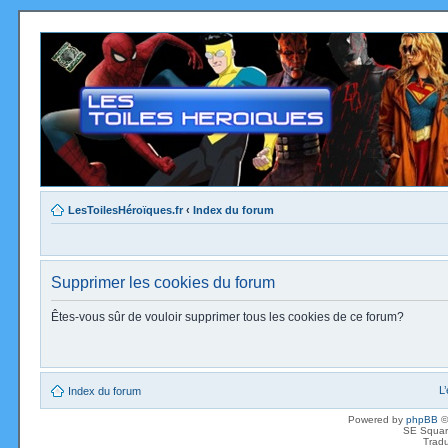
LesToilesHéroïques.fr
‹
Index du forum
Supprimer les cookies du forum
Êtes-vous sûr de vouloir supprimer tous les cookies de ce forum?
L
Index du forum
Powered by
phpBB
©
SE Squar
Tradu