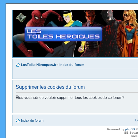
LesToilesHéroïques.fr
‹
Index du forum
Supprimer les cookies du forum
Êtes-vous sûr de vouloir supprimer tous les cookies de ce forum?
L
Index du forum
Powered by
phpBB
©
SE Squar
Tradu