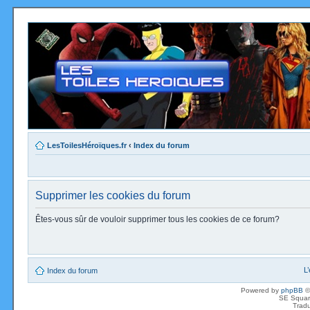
LesToilesHéroïques.fr
‹
Index du forum
Supprimer les cookies du forum
Êtes-vous sûr de vouloir supprimer tous les cookies de ce forum?
L
Index du forum
Powered by
phpBB
©
SE Squar
Tradu