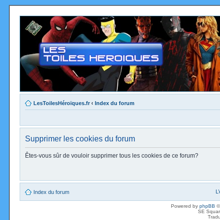
LesToilesHéroïques.fr
‹
Index du forum
Supprimer les cookies du forum
Êtes-vous sûr de vouloir supprimer tous les cookies de ce forum?
L
Index du forum
Powered by
phpBB
©
SE Squar
Tradu