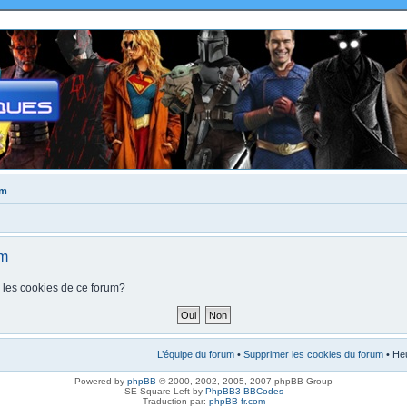
um
um
s les cookies de ce forum?
L’équipe du forum
•
Supprimer les cookies du forum
• Heu
Powered by
phpBB
© 2000, 2002, 2005, 2007 phpBB Group
SE Square Left by
PhpBB3 BBCodes
Traduction par:
phpBB-fr.com