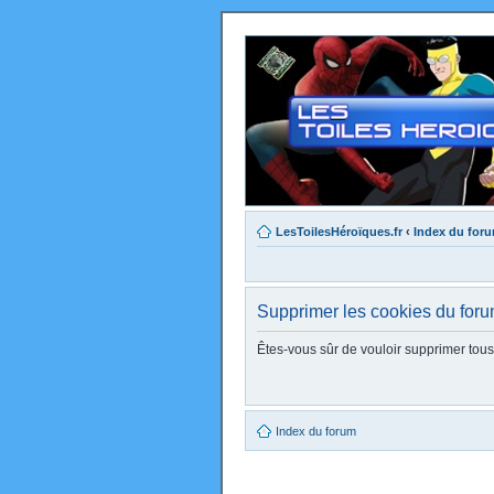
LesToilesHéroïques.fr
‹
Index du for
Supprimer les cookies du for
Êtes-vous sûr de vouloir supprimer tou
Index du forum