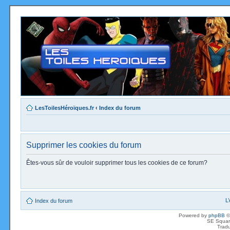
LesToilesHéroïques.fr
‹
Index du forum
Supprimer les cookies du forum
Êtes-vous sûr de vouloir supprimer tous les cookies de ce forum?
L
Index du forum
Powered by
phpBB
©
SE Squar
Tradu