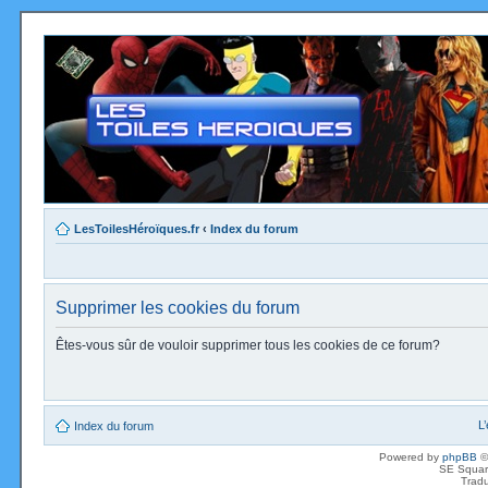
LesToilesHéroïques.fr
‹
Index du forum
Supprimer les cookies du forum
Êtes-vous sûr de vouloir supprimer tous les cookies de ce forum?
L
Index du forum
Powered by
phpBB
©
SE Squar
Tradu