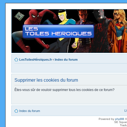
LesToilesHéroïques.fr
‹
Index du forum
Supprimer les cookies du forum
Êtes-vous sûr de vouloir supprimer tous les cookies de ce forum?
L
Index du forum
Powered by
phpBB
©
SE Squar
Tradu