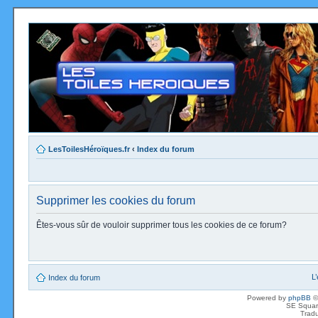
LesToilesHéroïques.fr
‹
Index du forum
Supprimer les cookies du forum
Êtes-vous sûr de vouloir supprimer tous les cookies de ce forum?
L
Index du forum
Powered by
phpBB
©
SE Squar
Tradu