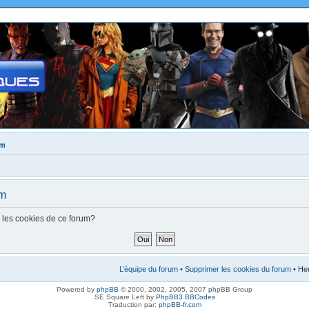
um
um
s les cookies de ce forum?
L’équipe du forum
•
Supprimer les cookies du forum
• Heu
Powered by
phpBB
© 2000, 2002, 2005, 2007 phpBB Group
SE Square Left by
PhpBB3 BBCodes
Traduction par:
phpBB-fr.com