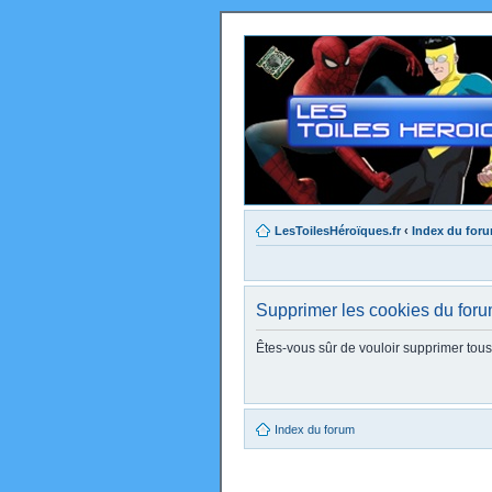
LesToilesHéroïques.fr
‹
Index du for
Supprimer les cookies du for
Êtes-vous sûr de vouloir supprimer tou
Index du forum