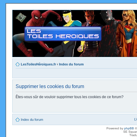
LesToilesHéroïques.fr
‹
Index du forum
Supprimer les cookies du forum
Êtes-vous sûr de vouloir supprimer tous les cookies de ce forum?
L
Index du forum
Powered by
phpBB
©
SE Squar
Tradu